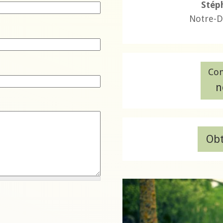
Stép
Notre-D
Com
n
Obt