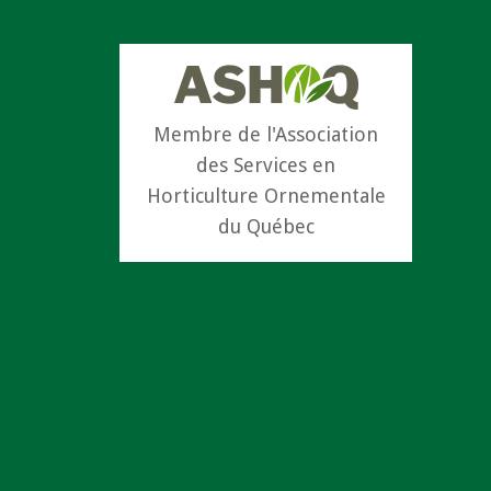
Membre de l'Association
des Services en
Horticulture Ornementale
du Québec