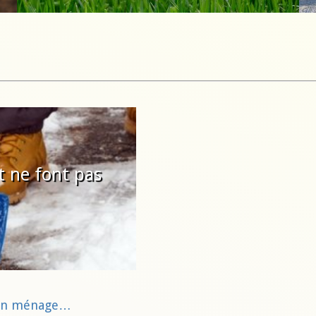
t ne font pas
 bon ménage…