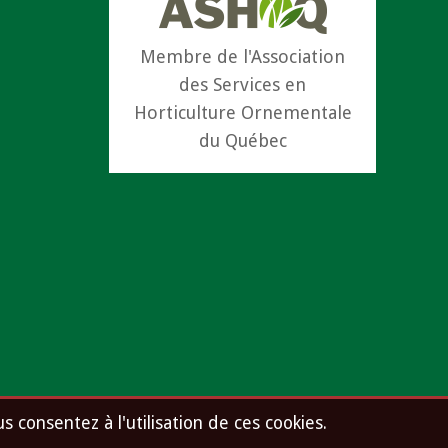
Membre de l'Association
des Services en
Horticulture Ornementale
du Québec
te
us consentez à l'utilisation de ces cookies.