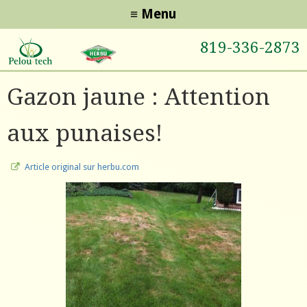
Aller au contenu principal
≡ Menu
819-336-2873
Vous êtes ici
Gazon jaune : Attention
aux punaises!
Article original sur herbu.com